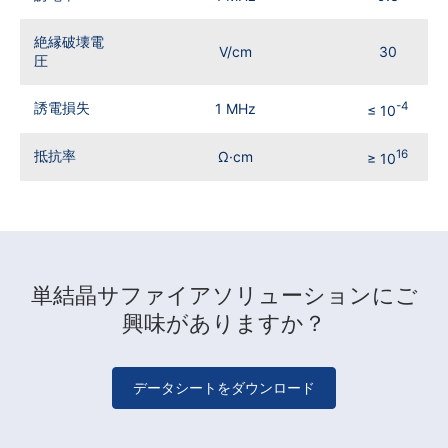
絶縁破壊電
V/cm
30
圧
誘電損失
-4
1 MHz
≤ 10
抵抗率
16
Ω·cm
≥ 10
単結晶サファイアソリューションにご
興味がありますか？
データシートをダウンロード