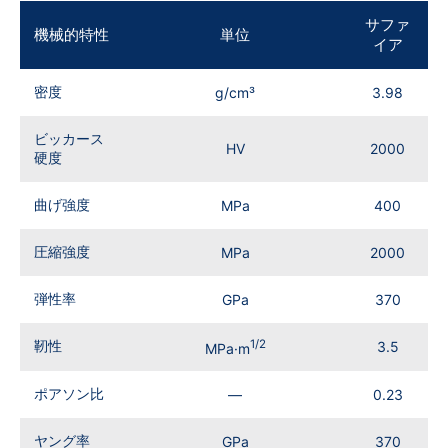
サファ
機械的特性
単位
イア
密度
g/cm³
3.98
ビッカース
HV
2000
硬度
曲げ強度
MPa
400
圧縮強度
MPa
2000
弾性率
GPa
370
靭性
1/2
3.5
MPa·m
ポアソン比
—
0.23
ヤング率
GPa
370