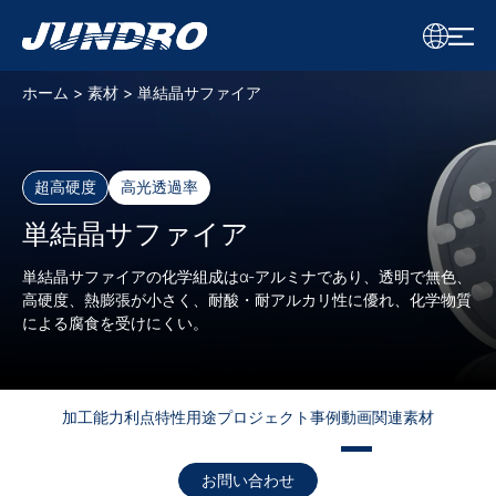
J
u
ホーム
素材
単結晶サファイア
n
d
r
o
超高硬度
高光透過率
単結晶サファイア
単結晶サファイアの化学組成はα-アルミナであり、透明で無色、
高硬度、熱膨張が小さく、耐酸・耐アルカリ性に優れ、化学物質
による腐食を受けにくい。
加工能力
利点
特性
用途
プロジェクト事例
動画
関連素材
お問い合わせ