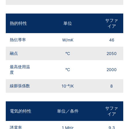
サファ
熱的特性
単位
イア
熱伝導率
W/mK
46
融点
°C
2050
最高使用温
°C
2000
度
線膨張係数
10⁻⁶/K
8
サファ
電気的特性
単位／条件
イア
誘電率
1 MHz
9.3