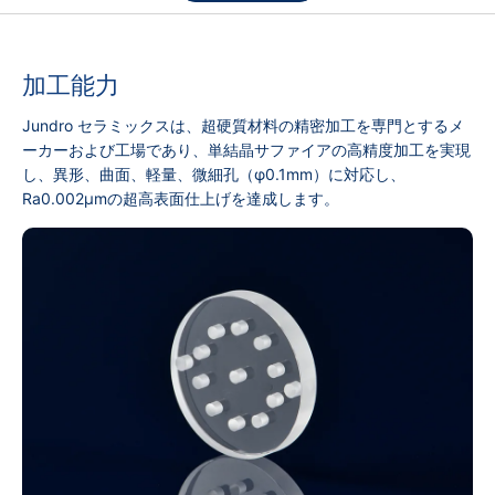
加工能力
Jundro セラミックスは、超硬質材料の精密加工を専門とするメ
ーカーおよび工場であり、単結晶サファイアの高精度加工を実現
し、異形、曲面、軽量、微細孔（φ0.1mm）に対応し、
Ra0.002μmの超高表面仕上げを達成します。