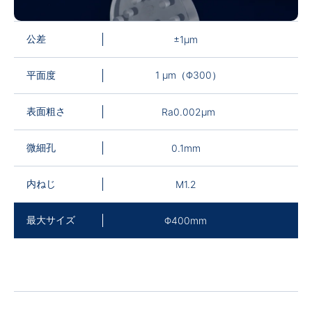
公差
±1μm
平面度
1 µm（Φ300）
表面粗さ
Ra0.002μm
微細孔
0.1mm
内ねじ
M1.2
最大サイズ
Φ400mm