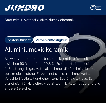
J
u
Startseite
Material
Aluminiumoxidkeramik
n
d
r
o
Kosteneffizient
Verschleißfestigkeit
Aluminiumoxidkeramik
Als weit verbreitete Industriekeramik liegt ihre Reinheit
zwischen 90 % und über 99,8 %. Es handelt sich um ein
äußerst langlebiges Material. Je höher die Reinheit, desto
besser die Leistung. Es zeichnet sich durch hohe Härte,
Verschleißfestigkeit und chemische Beständigkeit aus. Es
eignet sich für Halbleiter, Medizintechnik, Automatisierung und
andere Bereiche.