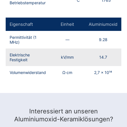
°C
1765
Betriebstemperatur
Eigenschaft
Einheit
Aluminiumoxid
Permittivität (1
—
9.28
MHz)
Elektrische
kV/mm
14.7
Festigkeit
Volumenwiderstand
Ω·cm
2,7 × 10¹⁴
Interessiert an unseren
Aluminiumoxid-Keramiklösungen?