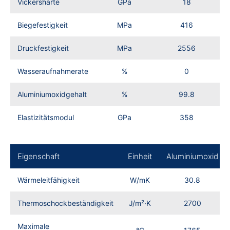
Vickershärte
GPa
18
Biegefestigkeit
MPa
416
Druckfestigkeit
MPa
2556
Wasseraufnahmerate
%
0
Aluminiumoxidgehalt
%
99.8
Elastizitätsmodul
GPa
358
Eigenschaft
Einheit
Aluminiumoxid
Wärmeleitfähigkeit
W/mK
30.8
Thermoschockbeständigkeit
J/m²·K
2700
Maximale