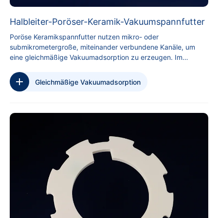
Halbleiter-Poröser-Keramik-Vakuumspannfutter
Poröse Keramikspannfutter nutzen mikro- oder
submikrometergroße, miteinander verbundene Kanäle, um
eine gleichmäßige Vakuumadsorption zu erzeugen. Im
Gegensatz zu genuteten oder perforierten Metallspannfuttern
bieten sie eine gleichmäßige Saugkraft über die gesamte
Gleichmäßige Vakuumadsorption
Oberfläche und verhindern so lokale Verformungen und
Spannungen. Dies macht sie ideal für die präzise Handhabung
ultradünner Wafer in der Halbleiterverarbeitung.