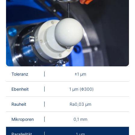
Toleranz
±1 µm
Ebenheit
1 µm (Φ300)
Rauheit
Ra0,03 µm
Mikroporen
0,1 mm
Parallelität
1 µm